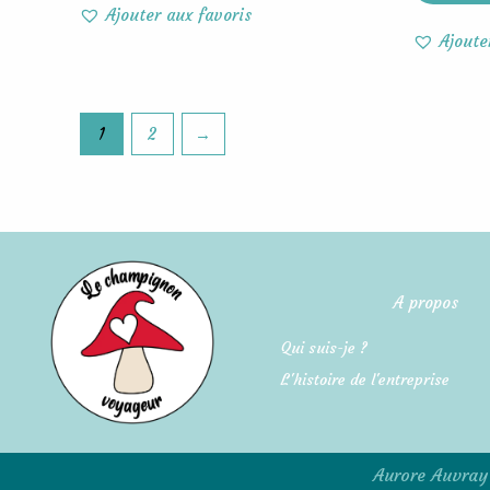
Ajouter aux favoris
Ajoute
1
2
→
A propos
Qui suis-je ?
L'histoire de l'entreprise
Aurore Auvray 