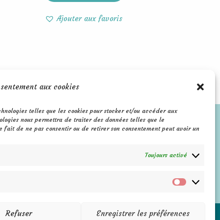
Ajouter aux favoris
nsentement aux cookies
echnologies telles que les cookies pour stocker et/ou accéder aux
F
P
I
ologies nous permettra de traiter des données telles que le
a
i
n
e fait de ne pas consentir ou de retirer son consentement peut avoir un
c
n
s
e
t
t
b
e
a
Toujours activé
o
r
g
o
e
r
k
s
a
Marketin
-
t
m
f
Refuser
Enregistrer les préférences