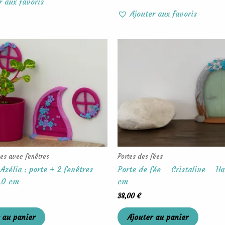
r aux favoris
Ajouter aux favoris
ées avec fenêtres
Portes des fées
Azélia : porte + 2 fenêtres –
Porte de fée – Cristaline – Ha
,0 cm
cm
38,00
€
 au panier
Ajouter au panier