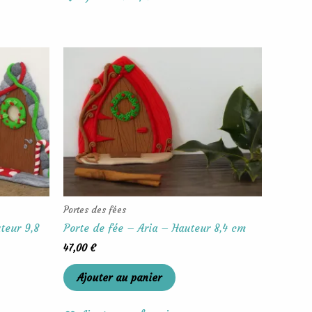
Portes des fées
teur 9,8
Porte de fée – Aria – Hauteur 8,4 cm
47,00
€
Ajouter au panier