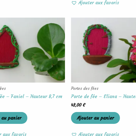
Ajouter aux favoris
fées
Portes des fées
fée – Faniel – Hauteur 8,7 cm
Porte de fée – Eliana – Haute
42,00
€
 au panier
Ajouter au panier
r aux favoris
Ajouter aux favoris