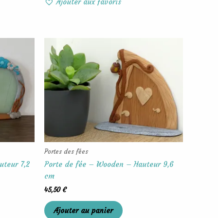
Ajouter aux favoris
Portes des fées
uteur 7,2
Porte de fée – Wooden – Hauteur 9,6
cm
45,50
€
Ajouter au panier