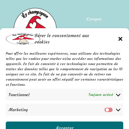
A propos
Qui suis-je ?
Gérer le consentement aux
L'histoire de l'entreprise
cookies
Pour offrir les meilleures expériences, nous utilisons des technologies
Mentions légales
FAQ
telles que les cookies pour stocker et/ou accéder aux informations des
Confidentialité
appareils. Le fait de consentir à ces technologies nous permettra de
Contact
traiter des données telles que le comportement de navigation ou les ID
C.G.V.
F
P
I
uniques sur ce site. Le fait de ne pas consentir ou de retirer son
a
i
n
consentement peut avoir un effet négatif sur certaines caractéristiques
c
n
s
e
t
t
et fonctions.
b
e
a
o
r
g
o
e
r
k
s
a
Fonctionnel
Toujours activé
-
t
m
f
Marketing
Marketi
Accepter