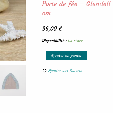
Porte de fée – Glendell
cm
36,00
€
quantité
Disponibilité :
En stock
de
Porte
Ajouter au panier
de
fée
Ajouter aux favoris
-
Glendell
-
Hauteur
7,8
cm