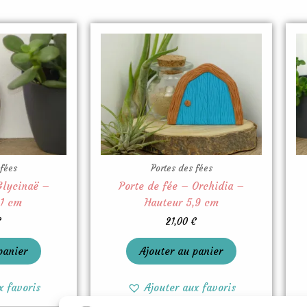
 fées
Portes des fées
Glycinaë –
Porte de fée – Orchidia –
,1 cm
Hauteur 5,9 cm
€
21,00
€
panier
Ajouter au panier
x favoris
Ajouter aux favoris