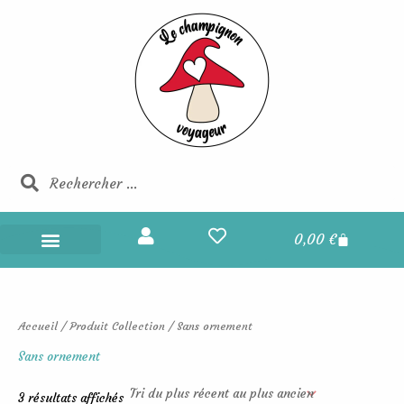
Trié
Aller
du
au
plus
récent
contenu
au
plus
ancien
Rechercher
Rechercher
Panier
0,00
€
Champignons Voyageurs
Boucles d’oreilles
Portes et maisons des fées
Les champignons voyageurs
Accueil
/ Produit Collection / Sans ornement
Sans ornement
3 résultats affichés