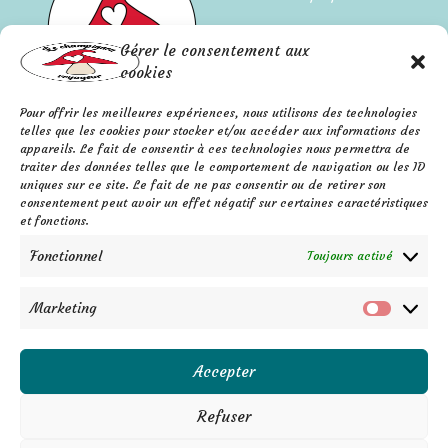
Qui suis-je ?
Gérer le consentement aux
L'histoire de l'entreprise
cookies
Pour offrir les meilleures expériences, nous utilisons des technologies
Mentions légales
FAQ
telles que les cookies pour stocker et/ou accéder aux informations des
Confidentialité
appareils. Le fait de consentir à ces technologies nous permettra de
Contact
traiter des données telles que le comportement de navigation ou les ID
C.G.V.
uniques sur ce site. Le fait de ne pas consentir ou de retirer son
F
P
I
a
i
n
consentement peut avoir un effet négatif sur certaines caractéristiques
c
n
s
e
t
t
et fonctions.
b
e
a
o
r
g
o
e
r
Fonctionnel
k
s
a
Toujours activé
-
t
m
f
Marketing
Marketi
Accepter
Refuser
Aurore Auvray - Auto entrepreneure - Siret 879 177 400