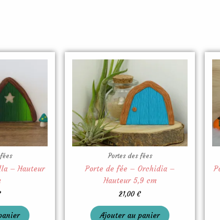
 fées
Portes des fées
lla – Hauteur
Porte de fée – Orchidia –
P
m
Hauteur 5,9 cm
€
21,00
€
panier
Ajouter au panier