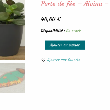
Porte de fée – Alvina –
46,60
€
quantité
Disponibilité :
En stock
de
Porte
Ajouter au panier
de
fée
Ajouter aux favoris
-
Alvina
-
Hauteur
11,2
cm