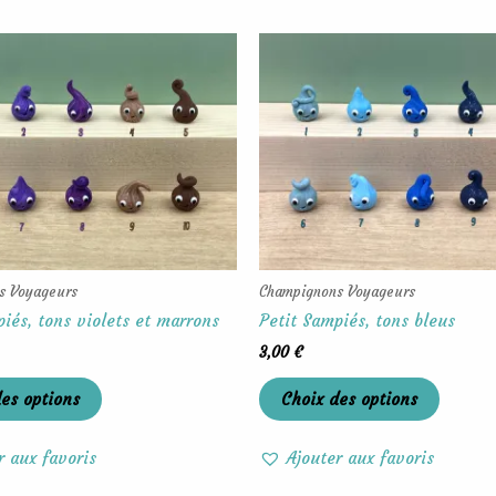
Ce
Ce
produit
produit
a
a
plusieurs
plusieu
variations.
variati
Les
Les
options
options
peuvent
peuven
être
être
choisies
choisie
s Voyageurs
Champignons Voyageurs
sur
sur
iés, tons violets et marrons
Petit Sampiés, tons bleus
la
la
3,00
€
page
page
du
du
es options
Choix des options
produit
produit
r aux favoris
Ajouter aux favoris