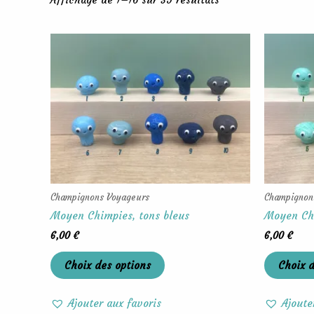
Ce
produit
a
plusieurs
variations.
Les
options
peuvent
être
choisies
Champignons Voyageurs
Champignon
sur
Moyen Chimpies, tons bleus
Moyen Chi
la
6,00
€
6,00
€
page
du
Choix des options
Choix d
produit
Ajouter aux favoris
Ajoute