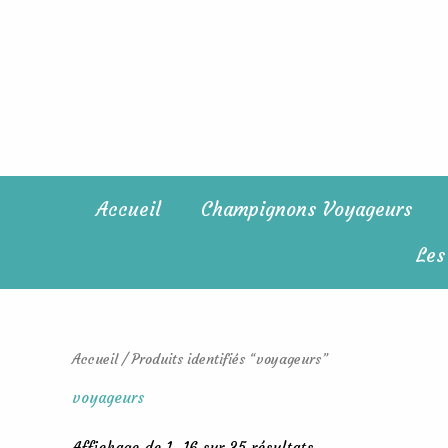
Trié
Aller
du
au
plus
récent
contenu
au
plus
ancien
Accueil
Champignons Voyageurs
Les
Accueil
/ Produits identifiés “voyageurs”
voyageurs
Affichage de 1–16 sur 35 résultats