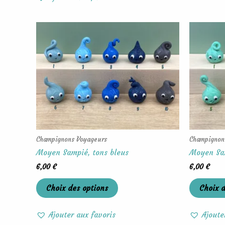
Ce
produit
a
plusieurs
variations.
Les
options
peuvent
être
choisies
Champignons Voyageurs
Champignon
sur
Moyen Sampié, tons bleus
Moyen Sam
la
6,00
€
6,00
€
page
du
Choix des options
Choix d
produit
Ajouter aux favoris
Ajoute