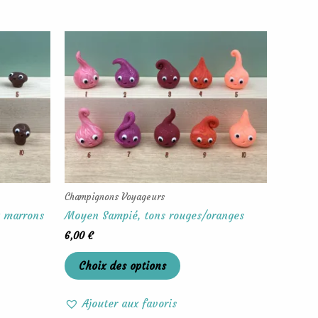
Ce
produit
a
rs
plusieurs
ons.
variations.
Les
options
t
peuvent
être
s
choisies
Champignons Voyageurs
sur
t marrons
Moyen Sampié, tons rouges/oranges
la
6,00
€
page
du
Choix des options
produit
Ajouter aux favoris