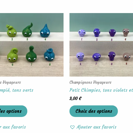
Ce
Ce
produit
produit
a
a
plusieurs
plusieu
variations.
variati
Les
Les
options
options
peuvent
peuven
être
être
choisies
choisie
s Voyageurs
Champignons Voyageurs
sur
sur
pié, tons verts
Petit Chimpies, tons violets e
la
la
3,00
€
page
page
du
du
es options
Choix des options
produit
produit
r aux favoris
Ajouter aux favoris