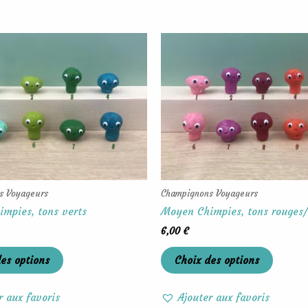
Ce
Ce
produit
produit
a
a
plusieurs
plusieu
variations.
variati
Les
Les
options
options
peuvent
peuven
être
être
choisies
choisie
s Voyageurs
Champignons Voyageurs
sur
sur
mpies, tons verts
Moyen Chimpies, tons rouges/
la
la
6,00
€
page
page
du
du
es options
Choix des options
produit
produit
r aux favoris
Ajouter aux favoris