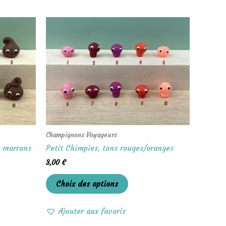
Ce
produit
a
rs
plusieurs
ons.
variations.
Les
options
t
peuvent
être
s
choisies
Champignons Voyageurs
sur
t marrons
Petit Chimpies, tons rouges/oranges
la
3,00
€
page
du
Choix des options
produit
Ajouter aux favoris