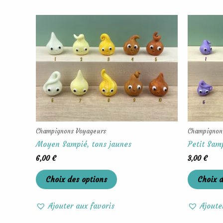
Ce
produit
a
plusieurs
variations.
Les
options
peuvent
être
choisies
Champignons Voyageurs
Champignon
sur
Moyen Sampié, tons jaunes
Petit Samp
la
6,00
€
3,00
€
page
du
Choix des options
Choix d
produit
Ajouter aux favoris
Ajoute