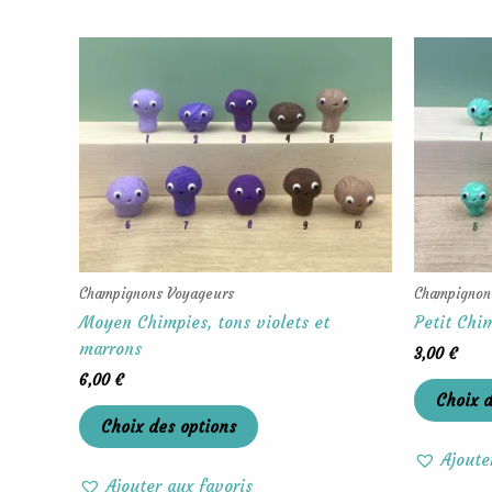
Ce
produit
a
plusieurs
variations.
Les
options
peuvent
être
choisies
Champignons Voyageurs
Champignon
sur
Moyen Chimpies, tons violets et
Petit Chim
la
marrons
3,00
€
page
6,00
€
du
Choix d
produit
Choix des options
Ajoute
Ajouter aux favoris