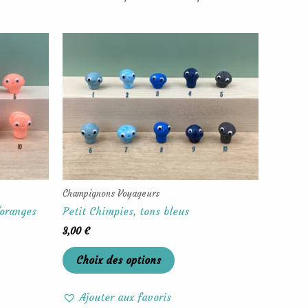
Ce
produit
a
rs
plusieurs
ons.
variations.
Les
options
t
peuvent
être
s
choisies
Champignons Voyageurs
sur
oranges
Petit Chimpies, tons bleus
la
3,00
€
page
du
Choix des options
produit
Ajouter aux favoris