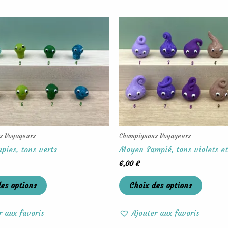
Ce
Ce
produit
produit
a
a
plusieurs
plusieu
variations.
variati
Les
Les
options
options
peuvent
peuven
être
être
choisies
choisie
s Voyageurs
Champignons Voyageurs
sur
sur
pies, tons verts
Moyen Sampié, tons violets e
la
la
6,00
€
page
page
du
du
es options
Choix des options
produit
produit
r aux favoris
Ajouter aux favoris