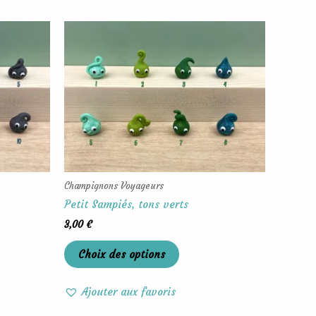
Ce
produit
a
rs
plusieurs
ons.
variations.
Les
options
t
peuvent
être
s
choisies
Champignons Voyageurs
sur
Petit Sampiés, tons verts
la
3,00
€
page
du
Choix des options
produit
Ajouter aux favoris