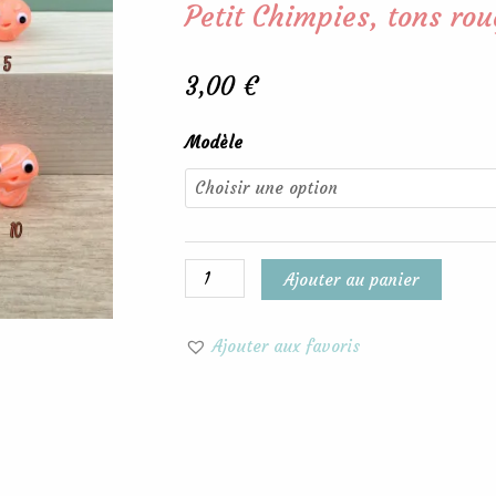
Petit Chimpies, tons ro
3,00
€
quantité
Modèle
de
Petit
Chimpies,
tons
rouges/oranges
Ajouter au panier
Ajouter aux favoris