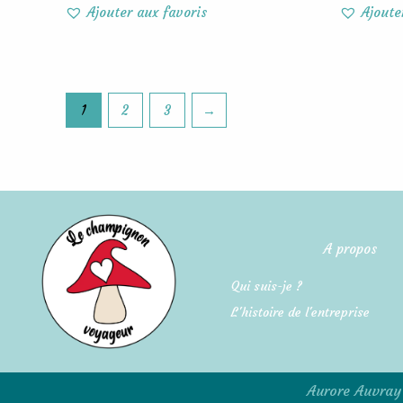
Ajouter aux favoris
Ajoute
1
2
3
→
A propos
Qui suis-je ?
L'histoire de l'entreprise
Aurore Auvray 