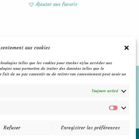
Ajouter aux favoris
nsentement aux cookies
echnologies telles que les cookies pour stocker et/ou accéder aux
ologies nous permettra de traiter des données telles que le
e fait de ne pas consentir ou de retirer son consentement peut avoir un
F
P
I
a
i
n
c
n
s
Toujours activé
e
t
t
b
e
a
o
r
g
o
e
r
Marketin
k
s
a
-
t
m
f
Refuser
Enregistrer les préférences