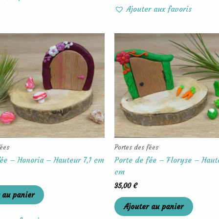
Ajouter aux favoris
fées
Portes des fées
fée – Honoria – Hauteur 7,1 cm
Porte de fée – Floryse – Haut
cm
35,00
€
 au panier
Ajouter au panier