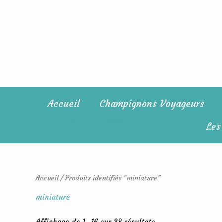
Trié
Aller
du
au
plus
récent
contenu
au
plus
ancien
Accueil
Champignons Voyageurs
Les
Accueil
/ Produits identifiés “miniature”
miniature
Affichage de 1–16 sur 38 résultats