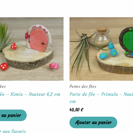
fées
Portes des fées
fée – Kimia – Hauteur 6,2 cm
Porte de fée – Primula – Haut
cm
43,50
€
 au panier
Ajouter au panier
r aux favoris