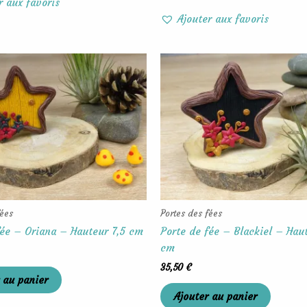
r aux favoris
Ajouter aux favoris
fées
Portes des fées
fée – Oriana – Hauteur 7,5 cm
Porte de fée – Blackiel – Hau
cm
35,50
€
 au panier
Ajouter au panier