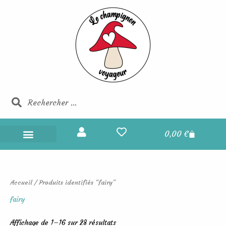
Trié
Aller
du
au
plus
récent
contenu
au
plus
ancien
Rechercher
Rechercher
Panier
0,00
€
Champignons Voyageurs
Boucles d’oreilles
Portes et maisons des fées
Les champignons voyageurs
Accueil
/ Produits identifiés “fairy”
fairy
Affichage de 1–16 sur 28 résultats