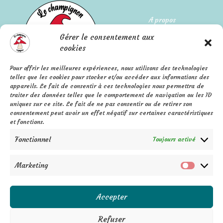
A propos
Gérer le consentement aux
Qui suis-je ?
cookies
L'histoire de l'entreprise
Pour offrir les meilleures expériences, nous utilisons des technologies
telles que les cookies pour stocker et/ou accéder aux informations des
Mentions légales
appareils. Le fait de consentir à ces technologies nous permettra de
FAQ
Confidentialité
traiter des données telles que le comportement de navigation ou les ID
Contact
uniques sur ce site. Le fait de ne pas consentir ou de retirer son
C.G.V.
consentement peut avoir un effet négatif sur certaines caractéristiques
F
P
I
a
i
n
et fonctions.
c
n
s
e
t
t
b
e
a
Fonctionnel
Toujours activé
o
r
g
o
e
r
k
s
a
-
t
m
f
Marketing
Marketi
Accepter
Refuser