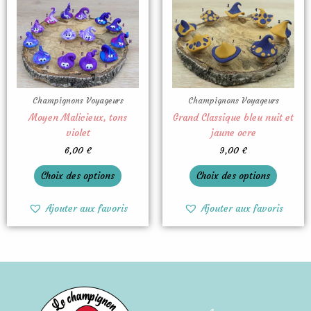
produit
produit
a
a
plusieurs
plusieu
variations.
variatio
Les
Les
options
options
peuvent
peuven
Champignons Voyageurs
Champignons Voyageurs
être
être
Moyen Malicieux, tons
Grand Classique bleu nuit et
choisies
choisies
violet
jaune ocre
sur
sur
6,00
€
9,00
€
la
la
Choix des options
Choix des options
page
page
du
du
produit
produit
Ajouter aux favoris
Ajouter aux favoris