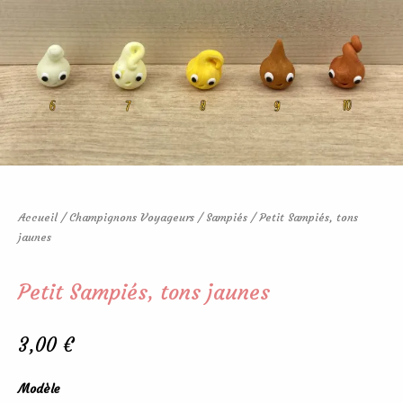
Accueil
/
Champignons Voyageurs
/
Sampiés
/ Petit Sampiés, tons
jaunes
Petit Sampiés, tons jaunes
3,00
€
quantité
Modèle