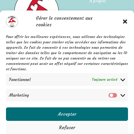
A propos
Qui suis-je ?
Gérer le consentement aux
L'histoire de l'entreprise
cookies
Pour offrir les meilleures expériences, nous utilisons des technologies
Mentions légales
FAQ
telles que les cookies pour stocker et/ou accéder aux informations des
Confidentialité
appareils. Le fait de consentir à ces technologies nous permettra de
Contact
traiter des données telles que le comportement de navigation ou les ID
C.G.V.
F
P
I
uniques sur ce site. Le fait de ne pas consentir ou de retirer son
a
i
n
consentement peut avoir un effet négatif sur certaines caractéristiques
c
n
s
e
t
t
et fonctions.
b
e
a
o
r
g
o
e
r
k
s
a
Fonctionnel
Toujours activé
-
t
m
f
Marketing
Marketi
Accepter
Refuser
Aurore Auvray - Auto entrepreneure - Siret 879 177 400