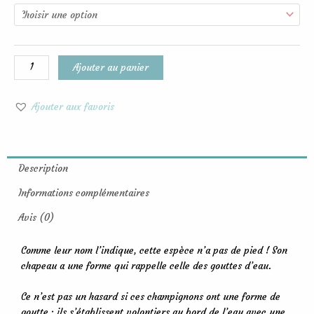
de
Petit
Sampiés,
tons
jaunes
Ajouter au panier
Ajouter aux favoris
Description
Informations complémentaires
Avis (0)
Comme leur nom l’indique, cette espèce n’a pas de pied ! Son
chapeau a une forme qui rappelle celle des gouttes d’eau.
Ce n’est pas un hasard si ces champignons ont une forme de
goutte : ils s’établissent volontiers au bord de l’eau avec une