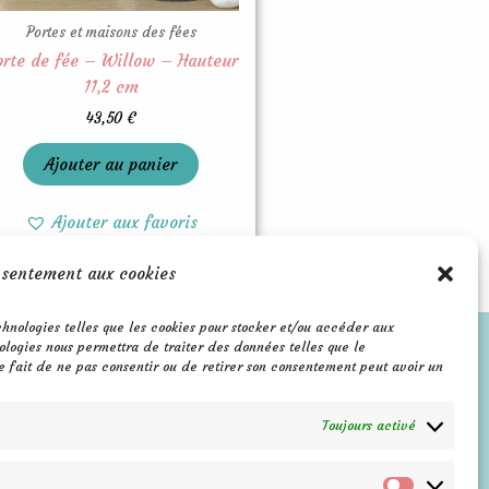
Portes et maisons des fées
orte de fée – Willow – Hauteur
11,2 cm
43,50
€
Ajouter au panier
Ajouter aux favoris
nsentement aux cookies
echnologies telles que les cookies pour stocker et/ou accéder aux
F
P
I
ologies nous permettra de traiter des données telles que le
a
i
n
e fait de ne pas consentir ou de retirer son consentement peut avoir un
c
n
s
e
t
t
b
e
a
Toujours activé
o
r
g
o
e
r
k
s
a