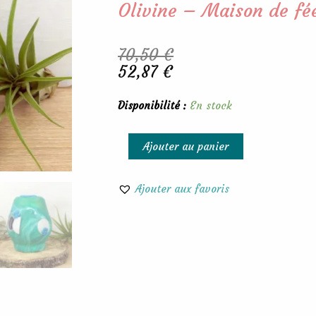
Olivine – Maison de fé
Le
Le
70,50
€
prix
prix
52,87
€
initial
actuel
était :
est :
quantité
Disponibilité :
En stock
70,50 €.
52,87 €.
de
Olivine
Ajouter au panier
-
Maison
Ajouter aux favoris
de
fée