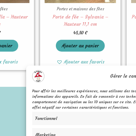
 fées
Portes et maisons des fées
lla – Hauteur
Porte de fée – Sylvania –
P
m
Hauteur 11,1 cm
€
45,50
€
panier
Ajouter au panier
x favoris
Ajouter aux favoris
Gérer le co
Pour offrir les meilleures expériences, nous utilisons des t
informations des appareils. Le fait de consentir à ces techn
comportement de navigation ou les ID uniques sur ce site. L
effet négatif sur certaines caractéristiques et fonctions.
Mentions légales
FAQ
Confidentialité
Fonctionnel
Contact
C.G.V.
Marketing