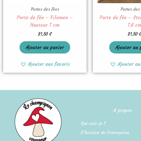
Portes des fées
Portes des
Porte de fée – Filomen –
Porte de fée – Ste
Hauteur 7 cm
7,6 c
21,50
€
21,50
Ajouter au panier
Ajouter au 
Ajouter aux favoris
Ajouter au
A propos
Qui suis-je ?
L'histoire de l'entreprise