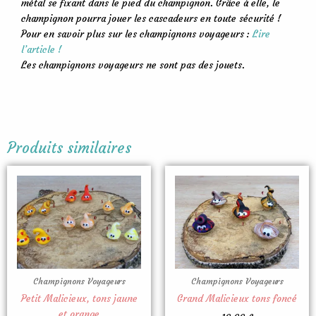
métal se fixant dans le pied du champignon. Grâce à elle, le
champignon pourra jouer les cascadeurs en toute sécurité !
Pour en savoir plus sur les champignons voyageurs :
Lire
l’article !
Les champignons voyageurs ne sont pas des jouets.
Produits similaires
Ce
Ce
produit
produit
a
a
plusieurs
plusieu
variations.
variatio
Les
Les
options
options
peuvent
peuven
Champignons Voyageurs
Champignons Voyageurs
être
être
Petit Malicieux, tons jaune
Grand Malicieux tons foncé
choisies
choisies
et orange