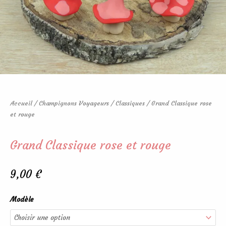
Accueil
/
Champignons Voyageurs
/
Classiques
/ Grand Classique rose
et rouge
Grand Classique rose et rouge
9,00
€
quantité
Modèle
de
Grand