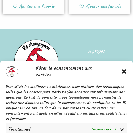
du
du
Ajouter aux favoris
Ajouter aux favoris
produit
produit
A propos
Qui suis-je ?
Gérer le consentement aux
L'histoire de l'entreprise
cookies
Pour offrir les meilleures expériences, nous utilisons des technologies
Mentions légales
FAQ
telles que les cookies pour stocker et/ou accéder aux informations des
Confidentialité
appareils. Le fait de consentir à ces technologies nous permettra de
Contact
traiter des données telles que le comportement de navigation ou les ID
C.G.V.
F
P
I
uniques sur ce site. Le fait de ne pas consentir ou de retirer son
a
i
n
consentement peut avoir un effet négatif sur certaines caractéristiques
c
n
s
e
t
t
et fonctions.
b
e
a
o
r
g
o
e
r
k
s
a
Fonctionnel
Toujours activé
-
t
m