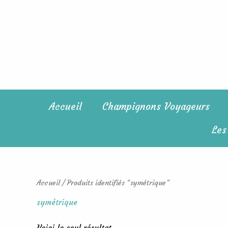
Aller
au
contenu
Accueil
Champignons Voyageurs
Les
Accueil
/ Produits identifiés “symétrique”
symétrique
Voici le seul résultat