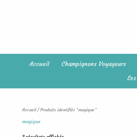
Trié
Aller
du
au
plus
récent
contenu
au
plus
ancien
Accueil
Champignons Voyageurs
Les
Accueil
/ Produits identifiés “magique”
magique
2 résultats affichés