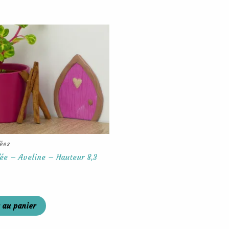
fées
fée – Aveline – Hauteur 8,3
 au panier