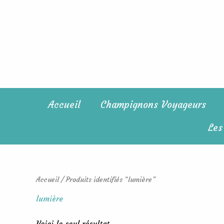
Aller
au
contenu
Accueil
Champignons Voyageurs
Les
Accueil
/ Produits identifiés “lumière”
lumière
Voici le seul résultat