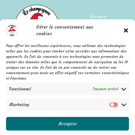
A propos
Gérer le consentement aux
Qui suis-je ?
cookies
L'histoire de l'entreprise
Pour offrir les meilleures expériences, nous utilisons des technologies
telles que les cookies pour stocker et/ou accéder aux informations des
Mentions légales
appareils. Le fait de consentir à ces technologies nous permettra de
FAQ
Confidentialité
traiter des données telles que le comportement de navigation ou les ID
Contact
uniques sur ce site. Le fait de ne pas consentir ou de retirer son
C.G.V.
consentement peut avoir un effet négatif sur certaines caractéristiques
F
P
I
a
i
n
et fonctions.
c
n
s
e
t
t
b
e
a
Fonctionnel
Toujours activé
o
r
g
o
e
r
k
s
a
-
t
m
f
Marketing
Marketi
Accepter