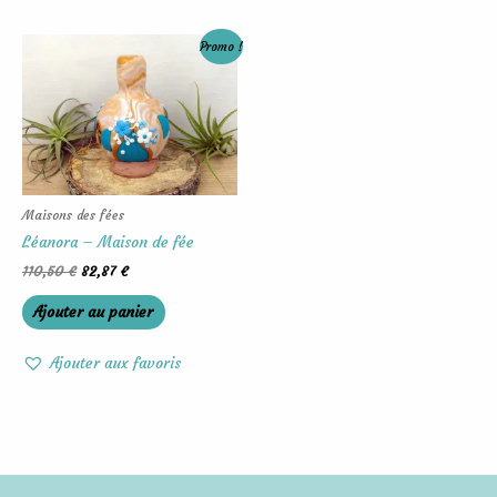
Le
Le
Promo !
prix
prix
initial
actuel
était :
est :
110,50 €.
82,87 €.
Maisons des fées
Léanora – Maison de fée
110,50
€
82,87
€
Ajouter au panier
Ajouter aux favoris