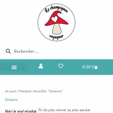
Aller
au
contenu
Rechercher
Rechercher
Panier
0,00
€
Champignons Voyageurs
Boucles d’oreilles
Portes et maisons des fées
Les champignons voyageurs
Accueil
/ Produits identifiés “Léanora”
Léanora
Voici le seul résultat