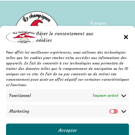
A propos
Gérer le consentement aux
Qui suis-je ?
cookies
L'histoire de l'entreprise
Pour offrir les meilleures expériences, nous utilisons des technologies
telles que les cookies pour stocker et/ou accéder aux informations des
Mentions légales
appareils. Le fait de consentir à ces technologies nous permettra de
FAQ
Confidentialité
traiter des données telles que le comportement de navigation ou les ID
Contact
uniques sur ce site. Le fait de ne pas consentir ou de retirer son
C.G.V.
consentement peut avoir un effet négatif sur certaines caractéristiques
F
P
I
a
i
n
et fonctions.
c
n
s
e
t
t
b
e
a
Fonctionnel
Toujours activé
o
r
g
o
e
r
k
s
a
-
t
m
f
Marketing
Marketi
Accepter