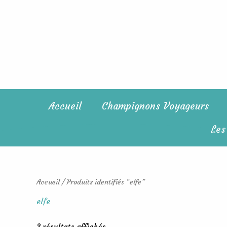
Trié
Aller
du
au
plus
récent
contenu
au
plus
ancien
Accueil
Champignons Voyageurs
Les
Accueil
/ Produits identifiés “elfe”
elfe
2 résultats affichés