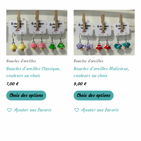
Ce
Ce
produit
produit
a
a
plusieurs
plusieurs
variations.
variations.
Les
Les
options
options
peuvent
peuvent
Boucles d'oreilles
Boucles d'oreilles
être
être
Boucles d’oreilles Classique,
Boucles d’oreilles Malicieux,
choisies
choisies
couleurs au choix
couleurs au choix
sur
sur
7,00
€
9,00
€
la
la
Choix des options
Choix des options
page
page
du
du
produit
produit
Ajouter aux favoris
Ajouter aux favoris