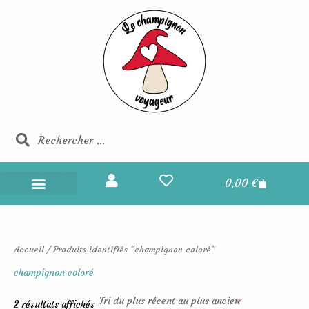
Trié
Aller
du
au
plus
récent
contenu
au
plus
ancien
Rechercher
Rechercher
Panier
0,00
€
Champignons Voyageurs
Boucles d’oreilles
Portes et maisons des fées
Les champignons voyageurs
Accueil
/ Produits identifiés “champignon coloré”
champignon coloré
2 résultats affichés