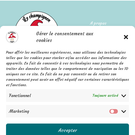
A propos
Gérer le consentement aux
Qui suis-je ?
cookies
L'histoire de l'entreprise
Pour offrir les meilleures expériences, nous utilisons des technologies
telles que les cookies pour stocker et/ou accéder aux informations des
Mentions légales
appareils. Le fait de consentir à ces technologies nous permettra de
FAQ
Confidentialité
traiter des données telles que le comportement de navigation ou les ID
Contact
uniques sur ce site. Le fait de ne pas consentir ou de retirer son
C.G.V.
consentement peut avoir un effet négatif sur certaines caractéristiques
F
P
I
a
i
n
et fonctions.
c
n
s
e
t
t
b
e
a
Fonctionnel
Toujours activé
o
r
g
o
e
r
k
s
a
-
t
m
f
Marketing
Marketi
Accepter