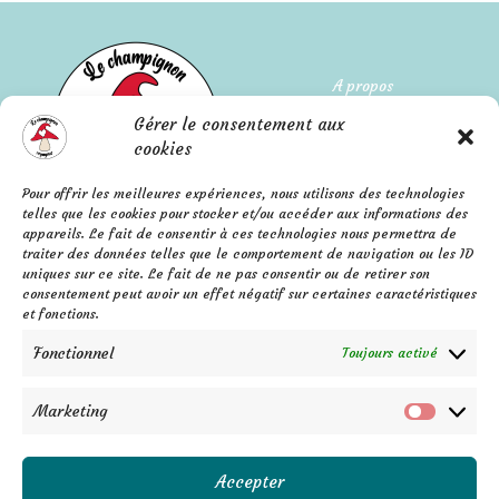
A propos
Gérer le consentement aux
Qui suis-je ?
cookies
L'histoire de l'entreprise
Pour offrir les meilleures expériences, nous utilisons des technologies
telles que les cookies pour stocker et/ou accéder aux informations des
Mentions légales
appareils. Le fait de consentir à ces technologies nous permettra de
FAQ
Confidentialité
traiter des données telles que le comportement de navigation ou les ID
Contact
uniques sur ce site. Le fait de ne pas consentir ou de retirer son
C.G.V.
consentement peut avoir un effet négatif sur certaines caractéristiques
F
P
I
a
i
n
et fonctions.
c
n
s
e
t
t
b
e
a
Fonctionnel
Toujours activé
o
r
g
o
e
r
k
s
a
-
t
m
f
Marketing
Marketi
Accepter