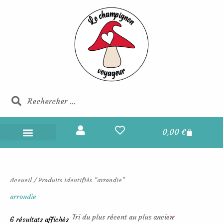
Trié
Aller
du
au
plus
récent
contenu
au
plus
ancien
Rechercher
Rechercher
Panier
0,00
€
Champignons Voyageurs
Boucles d’oreilles
Portes et maisons des fées
Les champignons voyageurs
Accueil
/ Produits identifiés “arrondie”
arrondie
6 résultats affichés