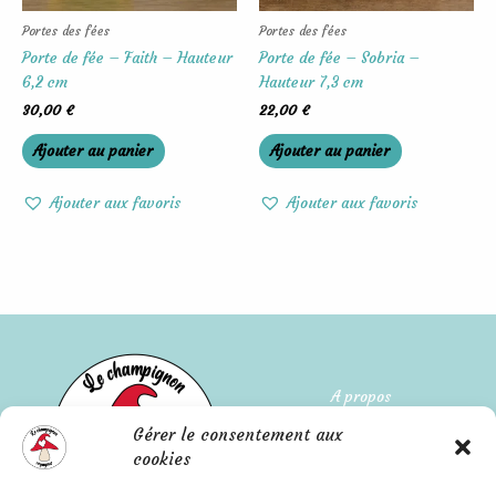
Portes des fées
Portes des fées
Porte de fée – Faith – Hauteur
Porte de fée – Sobria –
6,2 cm
Hauteur 7,3 cm
30,00
€
22,00
€
Ajouter au panier
Ajouter au panier
Ajouter aux favoris
Ajouter aux favoris
A propos
Gérer le consentement aux
Qui suis-je ?
cookies
L'histoire de l'entreprise