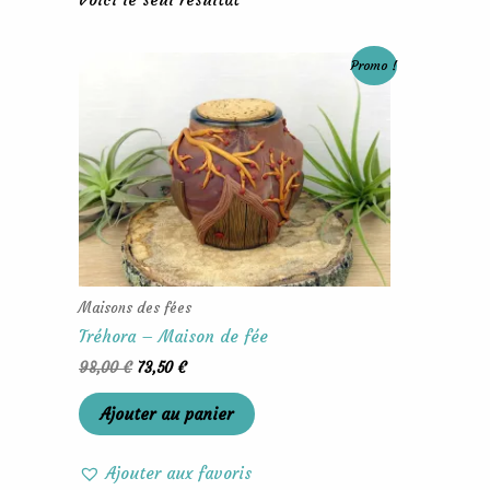
Le
Le
Promo !
prix
prix
initial
actuel
était :
est :
98,00 €.
73,50 €.
Maisons des fées
Tréhora – Maison de fée
98,00
€
73,50
€
Ajouter au panier
Ajouter aux favoris