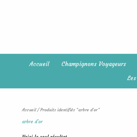
Aller
au
contenu
Accueil
Champignons Voyageurs
Les
Accueil
/ Produits identifiés “arbre d'or”
arbre d'or
Voici le seul résultat