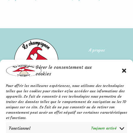
A propos
Qui suis-je ?
Gérer le consentement aux
L'histoire de l'entreprise
cookies
Pour offrir les meilleures expériences, nous utilisons des technologies
Mentions légales
FAQ
telles que les cookies pour stocker et/ou accéder aux informations des
Confidentialité
appareils. Le fait de consentir à ces technologies nous permettra de
Contact
traiter des données telles que le comportement de navigation ou les ID
C.G.V.
F
P
I
uniques sur ce site. Le fait de ne pas consentir ou de retirer son
a
i
n
consentement peut avoir un effet négatif sur certaines caractéristiques
c
n
s
e
t
t
et fonctions.
b
e
a
o
r
g
o
e
r
k
s
a
Fonctionnel
Toujours activé
-
t
m