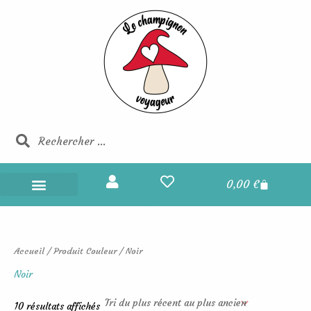
Trié
Aller
du
au
plus
récent
contenu
au
plus
ancien
Rechercher
Rechercher
Panier
0,00
€
Champignons Voyageurs
Boucles d’oreilles
Portes et maisons des fées
Les champignons voyageurs
Accueil
/ Produit Couleur / Noir
Noir
10 résultats affichés