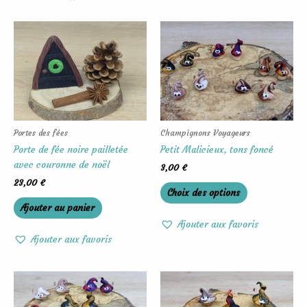
Ce
produit
a
plusieurs
variations.
Les
options
peuvent
Portes des fées
Champignons Voyageurs
être
Porte de fée noire pailletée
Petit Malicieux, tons foncé
choisies
avec couronne de noël
3,00
€
sur
23,00
€
Choix des options
la
Ajouter au panier
page
du
Ajouter aux favoris
produit
Ajouter aux favoris
Ce
Ce
produit
produit