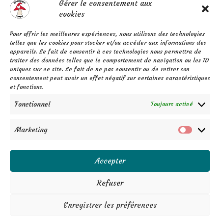
Gérer le consentement aux
L'histoire de l'entreprise
cookies
Pour offrir les meilleures expériences, nous utilisons des technologies
Mentions légales
FAQ
telles que les cookies pour stocker et/ou accéder aux informations des
Confidentialité
appareils. Le fait de consentir à ces technologies nous permettra de
Contact
traiter des données telles que le comportement de navigation ou les ID
C.G.V.
uniques sur ce site. Le fait de ne pas consentir ou de retirer son
F
P
I
a
i
n
consentement peut avoir un effet négatif sur certaines caractéristiques
c
n
s
e
t
t
et fonctions.
b
e
a
o
r
g
o
e
r
Fonctionnel
k
s
a
Toujours activé
-
t
m
f
Marketing
Marketi
Accepter
Refuser
Aurore Auvray - Auto entrepreneure - Siret 879 177 400
00014
Enregistrer les préférences