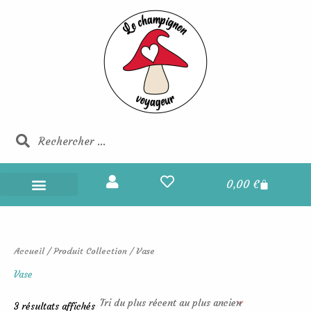
Trié
Aller
du
au
plus
récent
contenu
au
plus
ancien
Rechercher
Rechercher
Panier
0,00
€
Champignons Voyageurs
Boucles d’oreilles
Portes et maisons des fées
Les champignons voyageurs
Accueil
/ Produit Collection / Vase
Vase
3 résultats affichés