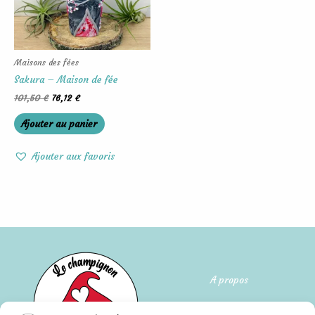
Maisons des fées
Sakura – Maison de fée
101,50
€
76,12
€
Ajouter au panier
Ajouter aux favoris
A propos
Qui suis-je ?