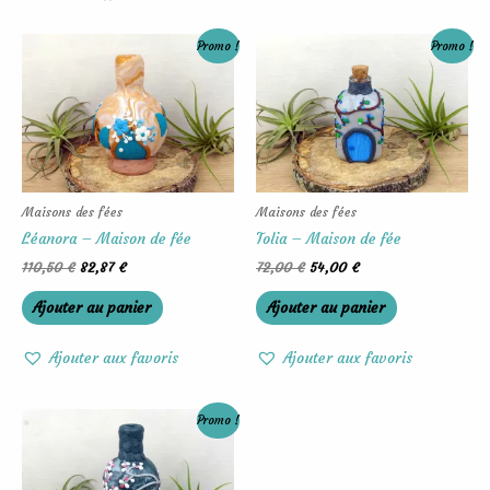
Le
Le
Le
Le
Promo !
Promo !
prix
prix
prix
prix
initial
actuel
initial
actuel
était :
est :
était :
est :
110,50 €.
82,87 €.
72,00 €.
54,00 €.
Maisons des fées
Maisons des fées
Léanora – Maison de fée
Tolia – Maison de fée
110,50
€
82,87
€
72,00
€
54,00
€
Ajouter au panier
Ajouter au panier
Ajouter aux favoris
Ajouter aux favoris
Le
Le
Promo !
prix
prix
initial
actuel
était :
est :
101,50 €.
76,12 €.