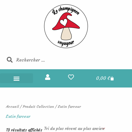
Trié
Aller
du
au
plus
récent
contenu
au
plus
ancien
Rechercher
Rechercher
Panier
0,00
€
Champignons Voyageurs
Boucles d’oreilles
Portes et maisons des fées
Les champignons voyageurs
Accueil
/ Produit Collection / Lutin farceur
Lutin farceur
13 résultats affichés