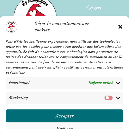
A propos
Qui suis-je ?
Gérer le consentement aux
L'histoire de l'entreprise
cookies
Pour offrir les meilleures expériences, nous utilisons des technologies
Mentions légales
FAQ
telles que les cookies pour stocker et/ou accéder aux informations des
Confidentialité
appareils. Le fait de consentir à ces technologies nous permettra de
Contact
traiter des données telles que le comportement de navigation ou les ID
C.G.V.
uniques sur ce site. Le fait de ne pas consentir ou de retirer son
F
P
I
a
i
n
consentement peut avoir un effet négatif sur certaines caractéristiques
c
n
s
e
t
t
et fonctions.
b
e
a
o
r
g
o
e
r
Fonctionnel
k
s
a
Toujours activé
-
t
m
f
Marketing
Marketi
Accepter
Refuser